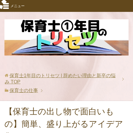
メニュー
保育士1年目のトリセツ | 辞めたい理由と新卒の悩
み
TOP
保育士の仕事
【保育士の出し物で面白いも
の】簡単、盛り上がるアイデア