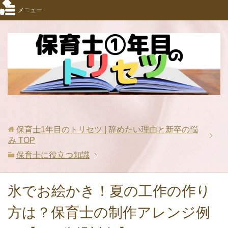
メニュー
保育士1年目のトリセツ | 辞めたい理由と新卒の悩
み
TOP
保育士に役立つ知識
氷でお絵かき！夏の工作の作り
方は？保育士の制作アレンジ例