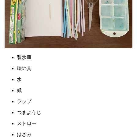
製氷皿
絵の具
水
紙
ラップ
つまようじ
ストロー
はさみ