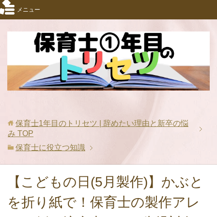
メニュー
保育士1年目のトリセツ | 辞めたい理由と新卒の悩
み
TOP
保育士に役立つ知識
【こどもの日(5月製作)】かぶと
を折り紙で！保育士の製作アレ