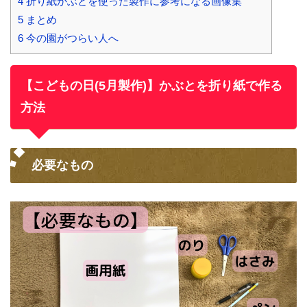
4
折り紙かぶとを使った製作に参考になる画像集
5
まとめ
6
今の園がつらい人へ
【こどもの日(5月製作)】かぶとを折り紙で作る
方法
必要なもの